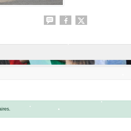
•
•
•
•
ires.
•
•
•