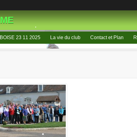
•
•
SME
•
BOISE 23 11 2025
La vie du club
Contact et Plan
R
•
•
•