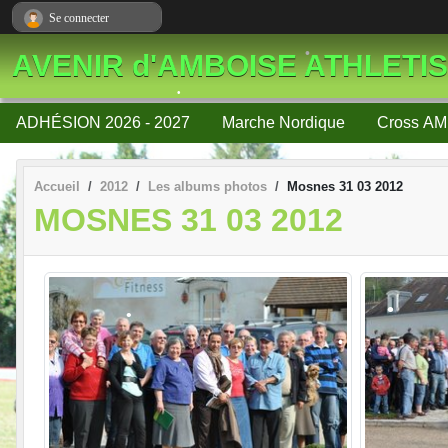
Panneau de gestion des cookies
Se connecter
•
AVENIR d'AMBOISE ATHLETI
•
•
ADHÉSION 2026 - 2027
Marche Nordique
Cross AM
Accueil
2012
Les albums photos
Mosnes 31 03 2012
MOSNES 31 03 2012
•
•
•
•