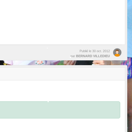
•
•
Publié le
30 oct. 2012
par
BERNARD VILLEDIEU
•
•
•