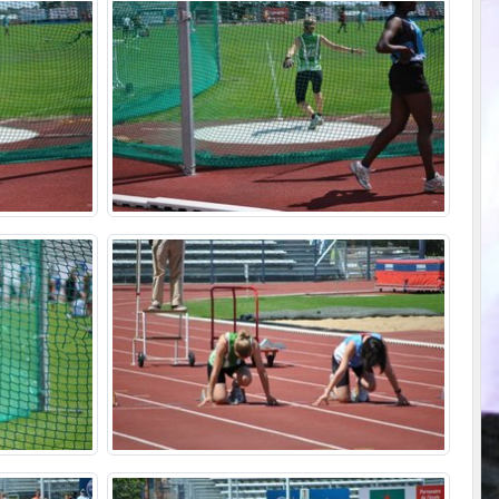
•
•
•