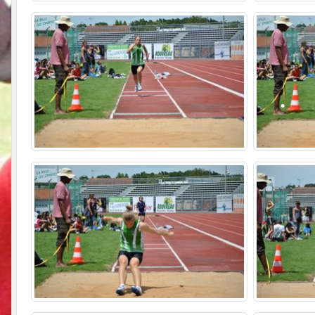
•
•
•