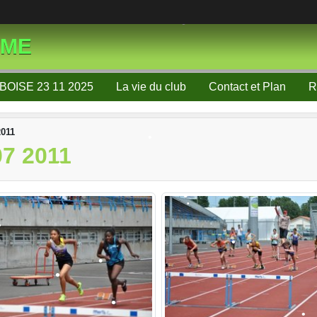
SME
•
BOISE 23 11 2025
La vie du club
Contact et Plan
R
•
2011
7 2011