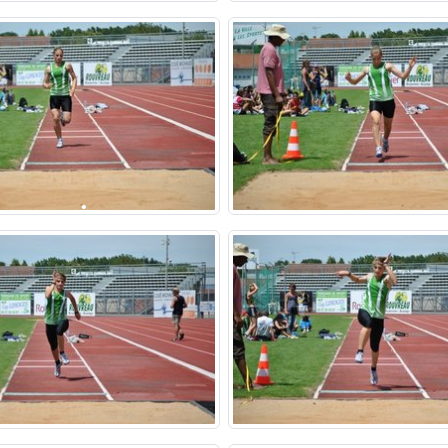
•
•
•
•