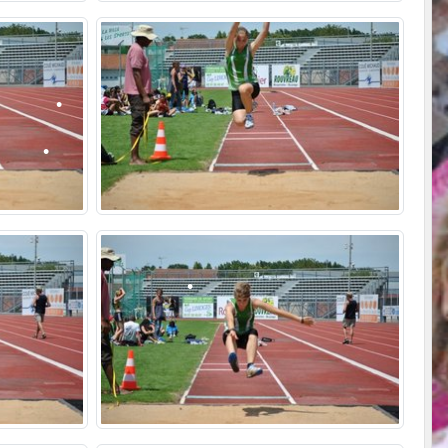
•
•
•
•
•
•
•
•
•
•
•