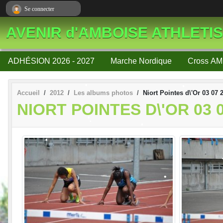
Panneau de gestion des cookies
Se connecter
AVENIR d'AMBOISE ATHLETI
ADHÉSION 2026 - 2027
Marche Nordique
Cross AM
Accueil
2012
Les albums photos
Niort Pointes d\'Or 03 07 
NIORT POINTES D\'OR 03 0
•
•
•
•
•