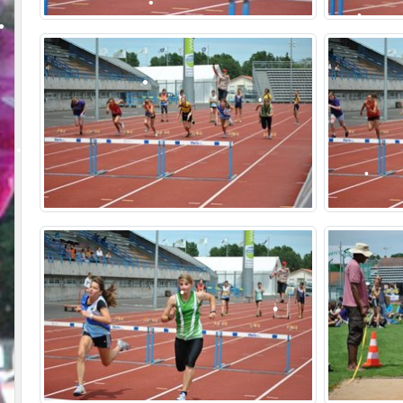
•
•
•
•
•
•
•
•