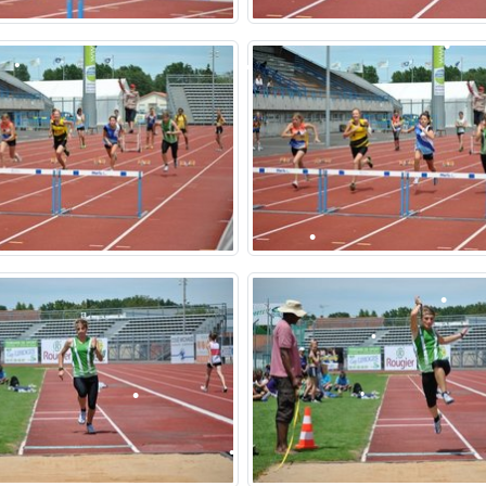
•
•
•
•
•
•
•
•
•
•