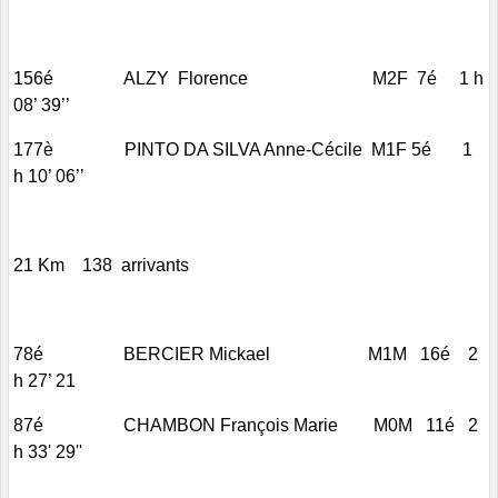
156é ALZY Florence M2F 7é 1 h
08’ 39’’
177è PINTO DA SILVA Anne-Cécile M1F 5é 1
h 10’ 06’’
21 Km 138 arrivants
78é BERCIER Mickael M1M 16é 2
h 27’ 21
87é CHAMBON François Marie M0M 11é 2
h 33' 29''