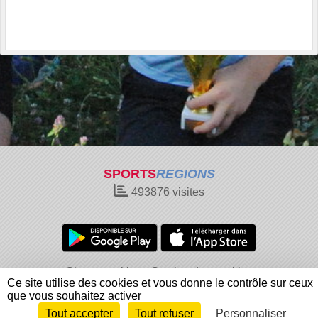
SPORTS
REGIONS
493876
visites
Charte cookies
Gestion des cookies
Ce site utilise des cookies et vous donne le contrôle sur ceux
Informations légales
Signaler un contenu inapproprié
que vous souhaitez activer
Tout accepter
Tout refuser
Personnaliser
Envie de participer ?
Connexion