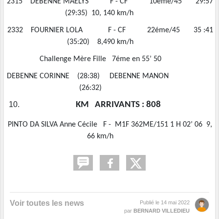
0 2315 DEBENNE MAELYS F - CF 10éme/45 29:57
(29:35) 10, 140 km/h
4 2332 FOURNIER LOLA F - CF 22éme/45 35 :41
(35:20) 8,490 km/h
Challenge Mère Fille 7éme en 55’ 50
DEBENNE CORINNE (28:38) DEBENNE MANON
(26:32)
KM ARRIVANTS : 808
 PINTO DA SILVA Anne Cécile F - M1F 362ME/151 1 H 02’ 06 9,
66 km/h
Voir toutes les news
Publié le
14 mai 2022
par
BERNARD VILLEDIEU