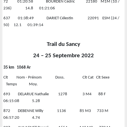
72 01:20:58 BOURDEN Cédric 22180 M1M (10 /
236) 14.8 01:21:06
637 01:38:49 DARIET Célestin 22091 ESM (24 /
50) 12.1 01:39:14
Trail du Sancy
24 – 25 Septembre 2022
35 km 1068 Ar
Clt Nom - Prénom Doss. Clt Cat Clt Sexe
Temps Moy.
693 DELARUE Nathalie 1278 3 M4 88 F
06:15:08 5.28
872 DEBENNE Willy 1136 85 M3 733 M
06:57:20 4.74