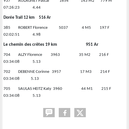
937 AULAGNET Pascal 1654 143 M2 779 M
07:26:23 4.44
Dorée Trail 12 km 516 Ar
385 ROBERT Florence 5037 4 M5 197 F
02:02:51 4.98
Le chemin des crêtes 19 km 951 Ar
704 ALZY Florence 3963 35 M2 216 F
03:34:08 5.13
702 DEBENNE Corinne 3957 17 M3 214 F
03:34:08 5.13
705 SAULAS HEITZ Katy 3960 44 M1 215 F
03:34:08 5.13