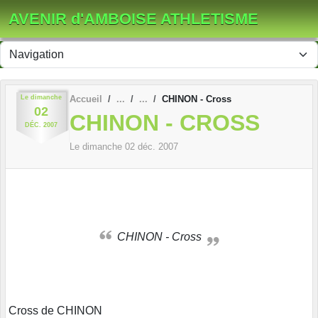
Panneau de gestion des cookies
AVENIR d'AMBOISE ATHLETISME
Le
dimanche
Accueil
CHINON - Cross
02
CHINON - CROSS
DÉC.
2007
Le
dimanche
02
déc.
2007
CHINON - Cross
Cross de CHINON