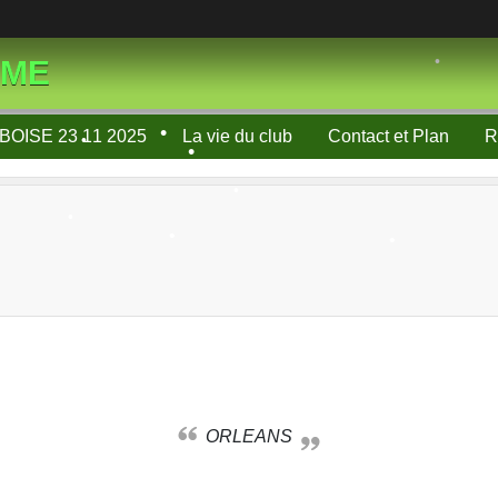
•
SME
•
BOISE 23 11 2025
La vie du club
Contact et Plan
R
•
•
•
•
•
•
•
•
•
ORLEANS
•