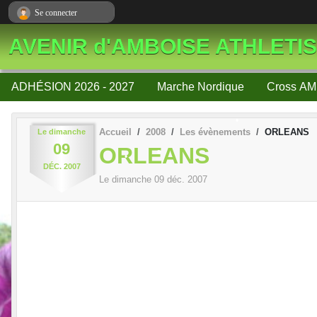
Panneau de gestion des cookies
Se connecter
•
AVENIR d'AMBOISE ATHLETI
ADHÉSION 2026 - 2027
Marche Nordique
Cross AM
•
Accueil
2008
Les évènements
ORLEANS
Le
dimanche
09
ORLEANS
•
•
DÉC.
2007
Le
dimanche
09
déc.
2007
•
•
•