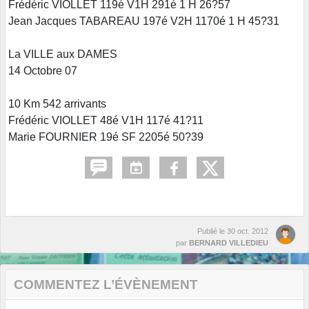
Frédéric VIOLLET 119é V1H 291é 1 H 26?57
Jean Jacques TABAREAU 197é V2H 1170é 1 H 45?31
La VILLE aux DAMES
14 Octobre 07
10 Km 542 arrivants
Frédéric VIOLLET 48é V1H 117é 41?11
Marie FOURNIER 19é SF 2205é 50?39
Publié le
30 oct. 2012
par
BERNARD VILLEDIEU
COMMENTEZ L’ÉVÈNEMENT