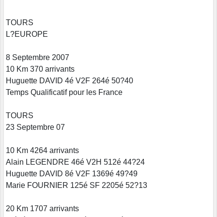
TOURS
L?EUROPE
8 Septembre 2007
10 Km 370 arrivants
Huguette DAVID 4é V2F 264é 50?40
Temps Qualificatif pour les France
TOURS
23 Septembre 07
10 Km 4264 arrivants
Alain LEGENDRE 46é V2H 512é 44?24
Huguette DAVID 8é V2F 1369é 49?49
Marie FOURNIER 125é SF 2205é 52?13
20 Km 1707 arrivants