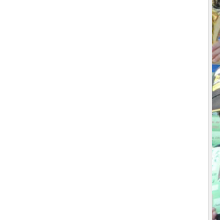
•
•
•