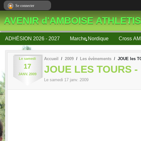
Panneau de gestion des cookies
Se connecter
AVENIR d'AMBOISE ATHLETI
•
ADHÉSION 2026 - 2027
Marche Nordique
Cross AM
•
Accueil
2009
Les évènements
JOUE les T
Le
samedi
•
17
JOUE LES TOURS -
JANV.
2009
Le
samedi
17
janv.
2009
•