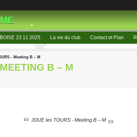
SME
•
BOISE 23 11 2025
La vie du club
Contact et Plan
R
•
•
OURS - Meeting B – M
 MEETING B – M
JOUE les TOURS - Meeting B – M
•