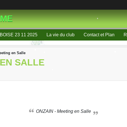
•
•
SME
BOISE 23 11 2025
La vie du club
Contact et Plan
R
•
eting en Salle
 EN SALLE
•
•
•
•
•
•
ONZAIN - Meeting en Salle