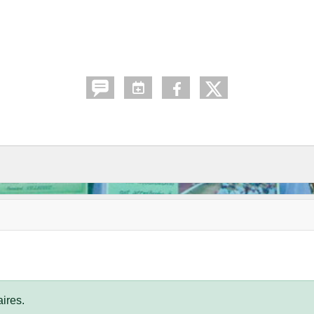
•
•
•
ires.