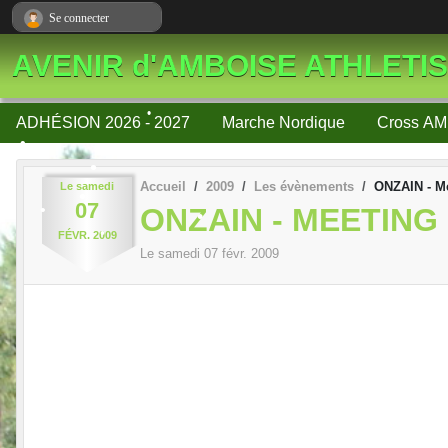
Panneau de gestion des cookies
•
Se connecter
AVENIR d'AMBOISE ATHLETI
•
ADHÉSION 2026 - 2027
Marche Nordique
Cross AM
Accueil
2009
Les évènements
ONZAIN - Me
Le
samedi
•
07
ONZAIN - MEETING
•
FÉVR.
2009
•
•
Le
samedi
07
févr.
2009
•
•
•
•