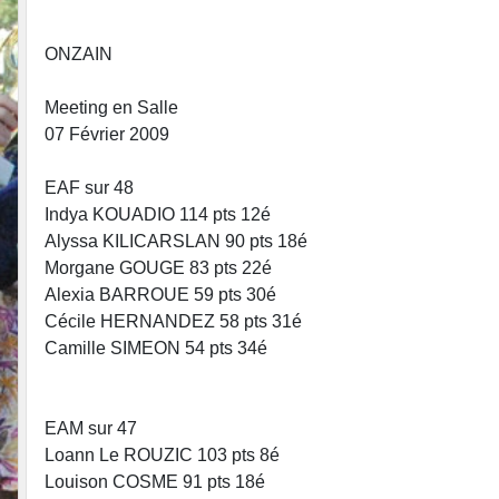
•
ONZAIN
Meeting en Salle
•
07 Février 2009
•
EAF sur 48
Indya KOUADIO 114 pts 12é
Alyssa KILICARSLAN 90 pts 18é
Morgane GOUGE 83 pts 22é
•
Alexia BARROUE 59 pts 30é
Cécile HERNANDEZ 58 pts 31é
Camille SIMEON 54 pts 34é
EAM sur 47
Loann Le ROUZIC 103 pts 8é
Louison COSME 91 pts 18é