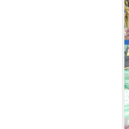
•
•
•
•