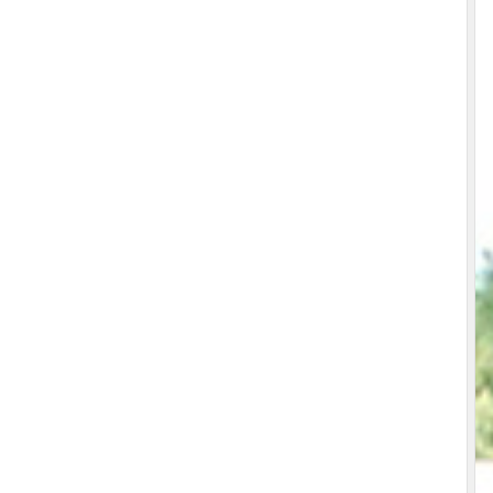
•
•
•
•
•