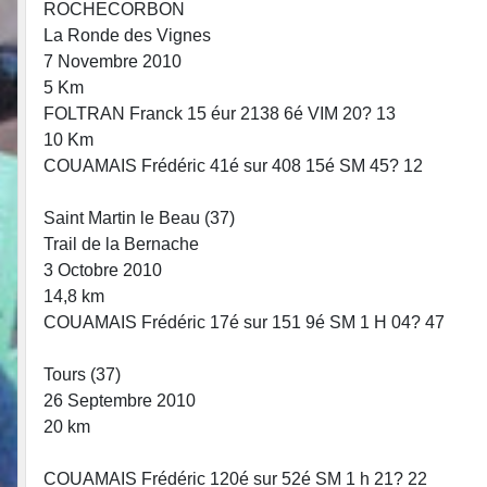
ROCHECORBON
La Ronde des Vignes
7 Novembre 2010
5 Km
FOLTRAN Franck 15 éur 2138 6é VIM 20? 13
10 Km
COUAMAIS Frédéric 41é sur 408 15é SM 45? 12
Saint Martin le Beau (37)
Trail de la Bernache
3 Octobre 2010
14,8 km
COUAMAIS Frédéric 17é sur 151 9é SM 1 H 04? 47
Tours (37)
26 Septembre 2010
20 km
COUAMAIS Frédéric 120é sur 52é SM 1 h 21? 22