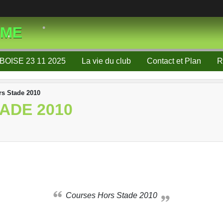
•
SME
•
•
BOISE 23 11 2025
La vie du club
Contact et Plan
R
•
•
rs Stade 2010
ADE 2010
•
Courses Hors Stade 2010