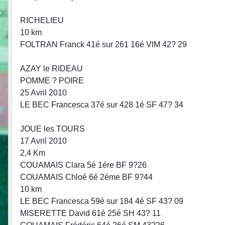
RICHELIEU
10 km
FOLTRAN Franck 41é sur 261 16é VIM 42? 29
AZAY le RIDEAU
POMME ? POIRE
25 Avril 2010
LE BEC Francesca 37é sur 428 1é SF 47? 34
JOUE les TOURS
17 Avril 2010
2,4 Km
COUAMAIS Clara 5é 1ére BF 9?26
COUAMAIS Chloé 6é 2éme BF 9?44
10 km
LE BEC Francesca 59é sur 184 4é SF 43? 09
MISERETTE David 61é 25é SH 43? 11