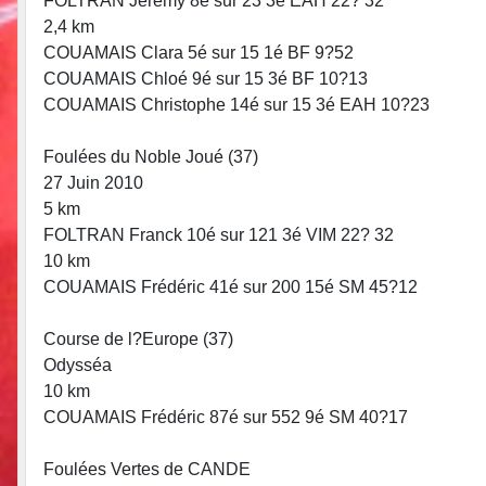
FOLTRAN Jérémy 8é sur 23 3é EAH 22? 32
2,4 km
COUAMAIS Clara 5é sur 15 1é BF 9?52
COUAMAIS Chloé 9é sur 15 3é BF 10?13
COUAMAIS Christophe 14é sur 15 3é EAH 10?23
Foulées du Noble Joué (37)
27 Juin 2010
5 km
FOLTRAN Franck 10é sur 121 3é VIM 22? 32
10 km
COUAMAIS Frédéric 41é sur 200 15é SM 45?12
Course de l?Europe (37)
Odysséa
10 km
COUAMAIS Frédéric 87é sur 552 9é SM 40?17
Foulées Vertes de CANDE