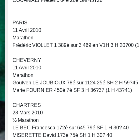
COUAMAIS Frédéric 64é 26é SM 43?26
PARIS
11 Avril 2010
Marathon
Frédéric VIOLLET 1 389é sur 3 469 en V1H 3 H 20?00 (1
CHEVERNY
11 Avril 2010
Marathon
Goulven LE JOUBIOUX 78é sur 1124 25é SH 2 H 59?45 
Marie FOURNIER 450é 7é SF 3 H 36?37 (1 H 43?41)
CHARTRES
28 Mars 2010
½ Marathon
LE BEC Francesca 172é sur 645 79é SF 1 H 30? 40
MISERETTE David 173é 75é SH 1 H 30? 40