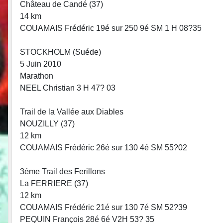
Château de Candé (37)
14 km
COUAMAIS Frédéric 19é sur 250 9é SM 1 H 08?35
STOCKHOLM (Suéde)
5 Juin 2010
Marathon
NEEL Christian 3 H 47? 03
Trail de la Vallée aux Diables
NOUZILLY (37)
12 km
COUAMAIS Frédéric 26é sur 130 4é SM 55?02
3éme Trail des Ferillons
La FERRIERE (37)
12 km
COUAMAIS Frédéric 21é sur 130 7é SM 52?39
PEQUIN François 28é 6é V2H 53? 35