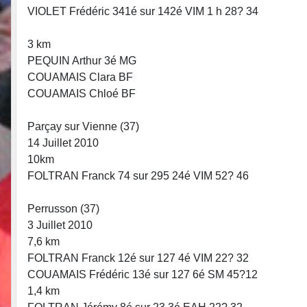
VIOLET Frédéric 341é sur 142é VIM 1 h 28? 34
3 km
PEQUIN Arthur 3é MG
COUAMAIS Clara BF
COUAMAIS Chloé BF
Parçay sur Vienne (37)
14 Juillet 2010
10km
FOLTRAN Franck 74 sur 295 24é VIM 52? 46
Perrusson (37)
3 Juillet 2010
7,6 km
FOLTRAN Franck 12é sur 127 4é VIM 22? 32
COUAMAIS Frédéric 13é sur 127 6é SM 45?12
1,4 km