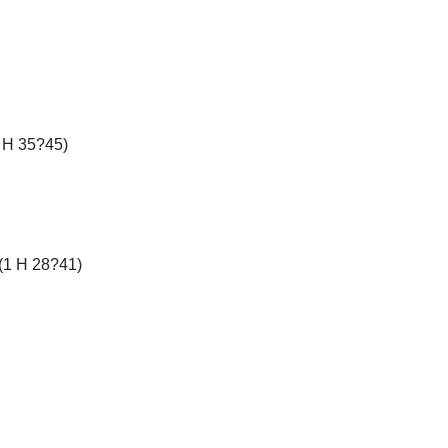
 H 35?45)
(1 H 28?41)