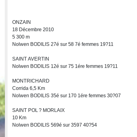
•
•
•
ONZAIN
18 Décembre 2010
5 300 m
Nolwen BODILIS 27é sur 58 7é femmes 19?11
•
SAINT AVERTIN
Nolwen BODILIS 12é sur 75 1ére femmes 19?11
MONTRICHARD
Corrida 6,5 Km
Nolwen BODILIS 35é sur 170 1ére femmes 30?07
SAINT POL ? MORLAIX
10 Km
Nolwen BODILIS 569é sur 3597 40?54