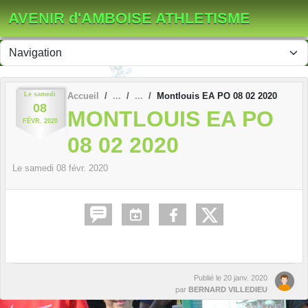
Panneau de gestion des cookies
AVENIR d'AMBOISE ATHLETISME
Le
samedi
Accueil
Montlouis EA PO 08 02 2020
08
MONTLOUIS EA PO
FÉVR.
2020
08 02 2020
Le
samedi
08
févr.
2020
Publié le
20 janv. 2020
par
BERNARD VILLEDIEU